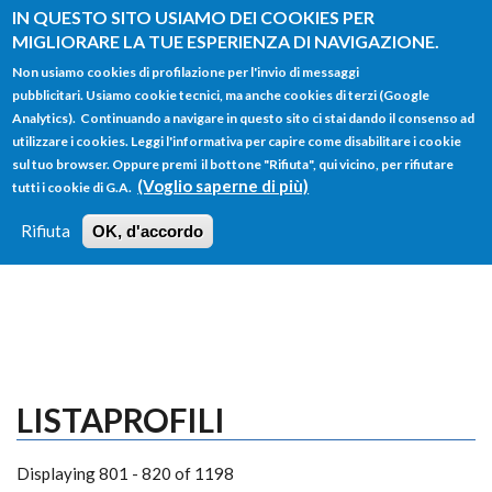
Salta al contenuto principale
IN QUESTO SITO USIAMO DEI COOKIES PER
MIGLIORARE LA TUE ESPERIENZA DI NAVIGAZIONE.
Non usiamo cookies di profilazione per l'invio di messaggi
pubblicitari. Usiamo cookie tecnici, ma anche cookies di terzi (Google
Analytics). Continuando a navigare in questo sito ci stai dando il consenso ad
utilizzare i cookies. Leggi l'informativa per capire come disabilitare i cookie
FORM
sul tuo browser. Oppure premi il bottone "Rifiuta", qui vicino, per rifiutare
Main menu
DI
(Voglio saperne di più)
tutti i cookie di G.A.
HOME
TUTTI I PROFILI
ISTRUZIONI
RICERCA
Rifiuta
OK, d'accordo
LOGIN
LISTAPROFILI
Displaying 801 - 820 of 1198