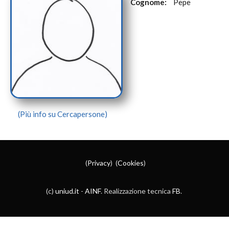
Cognome:
Pepe
(Più info su Cercapersone)
(
Privacy
) (
Cookies
)
(c)
uniud.it
-
AINF
. Realizzazione tecnica
FB
.