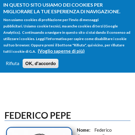
Salta al contenuto principale
IN QUESTO SITO USIAMO DEI COOKIES PER
MIGLIORARE LA TUE ESPERIENZA DI NAVIGAZIONE.
Non usiamo cookies di profilazione per l'invio di messaggi
pubblicitari. Usiamo cookie tecnici, ma anche cookies di terzi (Google
Analytics). Continuando a navigare in questo sito ci stai dando il consenso ad
utilizzare i cookies. Leggi l'informativa per capire come disabilitare i cookie
FORM
sul tuo browser. Oppure premi il bottone "Rifiuta", qui vicino, per rifiutare
Main menu
DI
(Voglio saperne di più)
tutti i cookie di G.A.
HOME
TUTTI I PROFILI
ISTRUZIONI
RICERCA
Rifiuta
OK, d'accordo
LOGIN
FEDERICO PEPE
Nome:
Federico