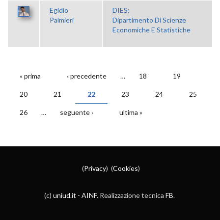
Egidio
DIES:
Palmieri
Dipartimento Di Scienze
Economiche E Statistiche
« prima
‹ precedente
…
18
19
PAGINE
20
21
22
23
24
25
26
…
seguente ›
ultima »
(
Privacy
) (
Cookies
)
(c)
uniud.it
-
AINF
. Realizzazione tecnica
FB
.