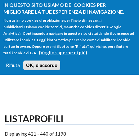
Salta al contenuto principale
IN QUESTO SITO USIAMO DEI COOKIES PER
MIGLIORARE LA TUE ESPERIENZA DI NAVIGAZIONE.
Non usiamo cookies di profilazione per l'invio di messaggi
pubblicitari. Usiamo cookie tecnici, ma anche cookies di terzi (Google
Analytics). Continuando a navigare in questo sito ci stai dando il consenso ad
utilizzare i cookies. Leggi l'informativa per capire come disabilitare i cookie
FORM
sul tuo browser. Oppure premi il bottone "Rifiuta", qui vicino, per rifiutare
Main menu
DI
(Voglio saperne di più)
tutti i cookie di G.A.
HOME
TUTTI I PROFILI
ISTRUZIONI
RICERCA
Rifiuta
OK, d'accordo
LOGIN
LISTAPROFILI
Displaying 421 - 440 of 1198