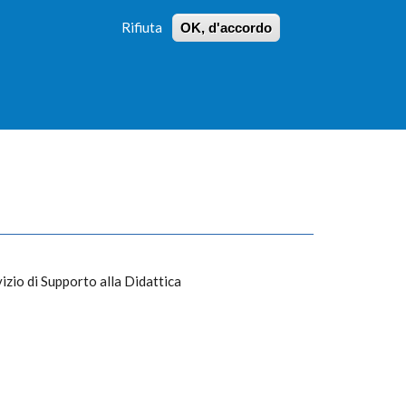
Rifiuta
OK, d'accordo
 PROFILI
ISTRUZIONI
LOGIN
»
»
FORM
DI
RICERCA
izio di Supporto alla Didattica