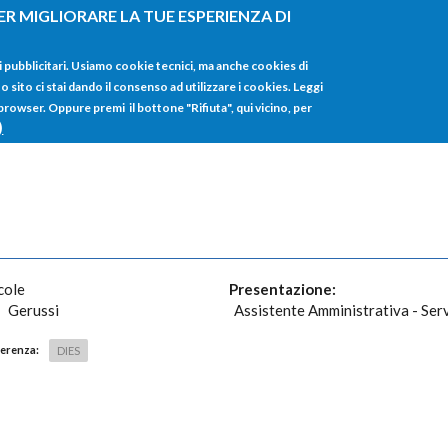
ER MIGLIORARE LA TUE ESPERIENZA DI
HOME
TUTTI I
i pubblicitari. Usiamo cookie tecnici, ma anche cookies di
sito ci stai dando il consenso ad utilizzare i cookies. Leggi
 browser. Oppure premi il bottone "Rifiuta", qui vicino, per
)
cole
Presentazione:
Gerussi
Assistente Amministrativa - Serv
ferenza:
DIES