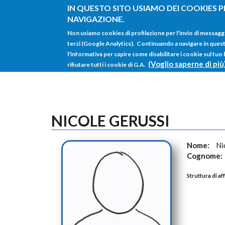
Salta al contenuto principale
IN QUESTO SITO USIAMO DEI COOKIES P
NAVIGAZIONE.
Non usiamo cookies di profilazione per l'invio di messagg
terzi (Google Analytics). Continuando a navigare in questo 
l'informativa per capire come disabilitare i cookie sul tuo
(Voglio saperne di più
rifiutare tutti i cookie di G.A.
NICOLE GERUSSI
Nome:
Ni
Cognome:
Struttura di af