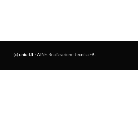
(c)
uniud.it
-
AINF
. Realizzazione tecnica
FB
.