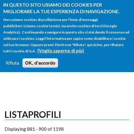
Salta al contenuto principale
IN QUESTO SITO USIAMO DEI COOKIES PER
MIGLIORARE LA TUE ESPERIENZA DI NAVIGAZIONE.
Non usiamo cookies di profilazione per l'invio di messaggi
pubblicitari. Usiamo cookie tecnici, ma anche cookies di terzi (Google
Analytics). Continuando a navigare in questo sito ci stai dando il consenso ad
utilizzare i cookies. Leggi l'informativa per capire come disabilitare i cookie
FORM
sul tuo browser. Oppure premi il bottone "Rifiuta", qui vicino, per rifiutare
Main menu
DI
(Voglio saperne di più)
tutti i cookie di G.A.
HOME
TUTTI I PROFILI
ISTRUZIONI
RICERCA
Rifiuta
OK, d'accordo
LOGIN
LISTAPROFILI
Displaying 881 - 900 of 1198