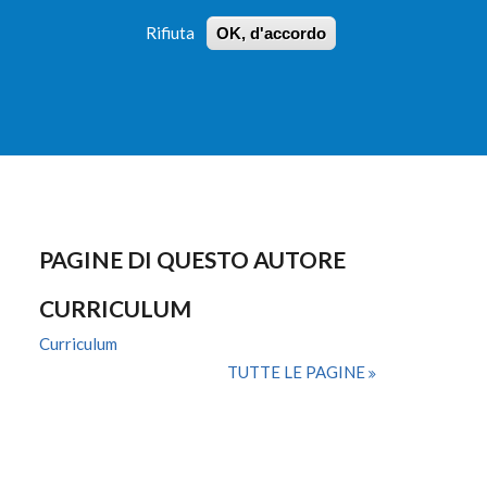
Rifiuta
OK, d'accordo
 PROFILI
ISTRUZIONI
LOGIN
»
»
FORM
DI
RICERCA
PAGINE DI QUESTO AUTORE
CURRICULUM
Curriculum
TUTTE LE PAGINE