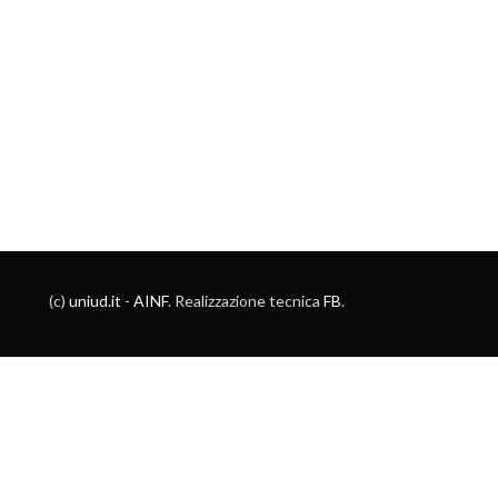
(c)
uniud.it
-
AINF
. Realizzazione tecnica
FB
.