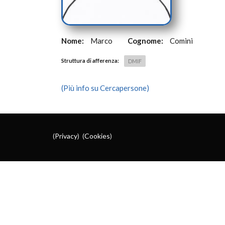
Nome:
Marco
Cognome:
Comini
Struttura di afferenza:
DMIF
(Più info su Cercapersone)
(
Privacy
) (
Cookies
)