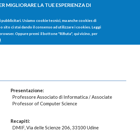
ER MIGLIORARE LA TUE ESPERIENZA DI
HOME
TUTTI I
i pubblicitari. Usiamo cookie tecnici, ma anche cookies di
sito ci stai dando il consenso ad utilizzare i cookies. Leggi
 browser. Oppure premi il bottone "Rifiuta", qui vicino, per
)
Presentazione:
Professore Associato di Informatica / Associate
Professor of Computer Science
Recapiti:
DMIF, Via delle Scienze 206, 33100 Udine