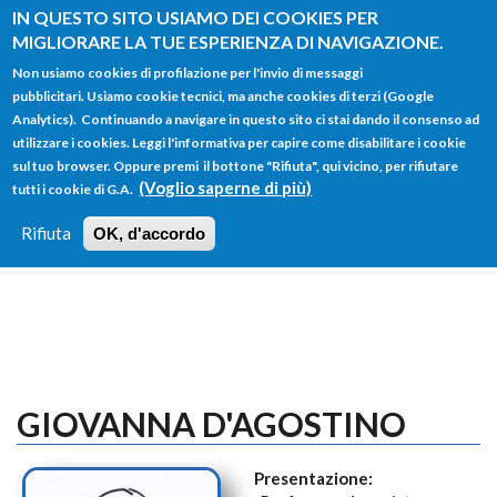
Salta al contenuto principale
IN QUESTO SITO USIAMO DEI COOKIES PER
MIGLIORARE LA TUE ESPERIENZA DI NAVIGAZIONE.
Non usiamo cookies di profilazione per l'invio di messaggi
pubblicitari. Usiamo cookie tecnici, ma anche cookies di terzi (Google
Analytics). Continuando a navigare in questo sito ci stai dando il consenso ad
utilizzare i cookies. Leggi l'informativa per capire come disabilitare i cookie
FORM
sul tuo browser. Oppure premi il bottone "Rifiuta", qui vicino, per rifiutare
Main menu
DI
(Voglio saperne di più)
tutti i cookie di G.A.
HOME
TUTTI I PROFILI
ISTRUZIONI
RICERCA
Rifiuta
OK, d'accordo
LOGIN
GIOVANNA D'AGOSTINO
Presentazione: