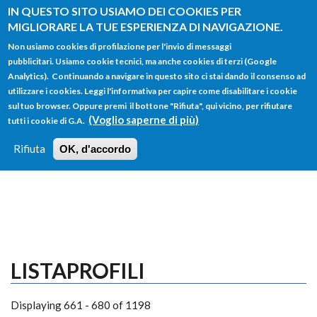
Salta al contenuto principale
IN QUESTO SITO USIAMO DEI COOKIES PER
MIGLIORARE LA TUE ESPERIENZA DI NAVIGAZIONE.
Non usiamo cookies di profilazione per l'invio di messaggi
pubblicitari. Usiamo cookie tecnici, ma anche cookies di terzi (Google
Analytics). Continuando a navigare in questo sito ci stai dando il consenso ad
utilizzare i cookies. Leggi l'informativa per capire come disabilitare i cookie
FORM
sul tuo browser. Oppure premi il bottone "Rifiuta", qui vicino, per rifiutare
Main menu
DI
(Voglio saperne di più)
tutti i cookie di G.A.
HOME
TUTTI I PROFILI
ISTRUZIONI
RICERCA
Rifiuta
OK, d'accordo
LOGIN
LISTAPROFILI
Displaying 661 - 680 of 1198