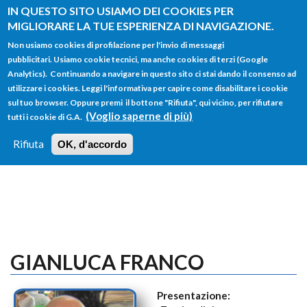
Salta al contenuto principale
IN QUESTO SITO USIAMO DEI COOKIES PER
MIGLIORARE LA TUE ESPERIENZA DI NAVIGAZIONE.
Non usiamo cookies di profilazione per l'invio di messaggi
pubblicitari. Usiamo cookie tecnici, ma anche cookies di terzi (Google
Analytics). Continuando a navigare in questo sito ci stai dando il consenso ad
utilizzare i cookies. Leggi l'informativa per capire come disabilitare i cookie
FORM
sul tuo browser. Oppure premi il bottone "Rifiuta", qui vicino, per rifiutare
Main menu
DI
(Voglio saperne di più)
tutti i cookie di G.A.
HOME
TUTTI I PROFILI
ISTRUZIONI
RICERCA
Rifiuta
OK, d'accordo
LOGIN
GIANLUCA FRANCO
Presentazione: