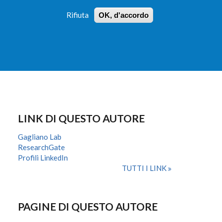
Rifiuta
OK, d'accordo
 PROFILI
ISTRUZIONI
LOGIN
»
»
FORM
DI
RICERCA
LINK DI QUESTO AUTORE
Gagliano Lab
ResearchGate
Profili LinkedIn
TUTTI I LINK
PAGINE DI QUESTO AUTORE