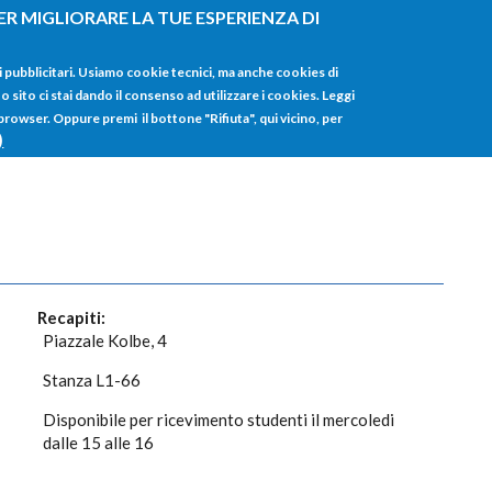
ER MIGLIORARE LA TUE ESPERIENZA DI
HOME
TUTTI I
i pubblicitari. Usiamo cookie tecnici, ma anche cookies di
sito ci stai dando il consenso ad utilizzare i cookies. Leggi
 browser. Oppure premi il bottone "Rifiuta", qui vicino, per
)
Recapiti:
Piazzale Kolbe, 4
Stanza L1-66
Disponibile per ricevimento studenti il mercoledi
dalle 15 alle 16