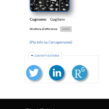
Cognome:
Gagliano
Struttura di afferenza:
DMED
(Più info su Cercapersone)
NASCONDI
CONTATTI ESTERNI