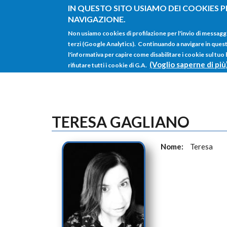
Salta al contenuto principale
IN QUESTO SITO USIAMO DEI COOKIES P
NAVIGAZIONE.
Non usiamo cookies di profilazione per l'invio di messagg
terzi (Google Analytics). Continuando a navigare in questo 
l'informativa per capire come disabilitare i cookie sul tuo
(Voglio saperne di più
rifiutare tutti i cookie di G.A.
TERESA GAGLIANO
Nome:
Teresa