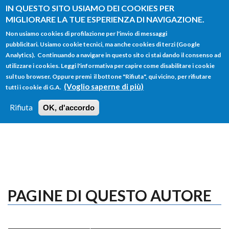
Salta al contenuto principale
IN QUESTO SITO USIAMO DEI COOKIES PER
MIGLIORARE LA TUE ESPERIENZA DI NAVIGAZIONE.
Non usiamo cookies di profilazione per l'invio di messaggi
pubblicitari. Usiamo cookie tecnici, ma anche cookies di terzi (Google
Analytics). Continuando a navigare in questo sito ci stai dando il consenso ad
utilizzare i cookies. Leggi l'informativa per capire come disabilitare i cookie
FORM
sul tuo browser. Oppure premi il bottone "Rifiuta", qui vicino, per rifiutare
Main menu
DI
(Voglio saperne di più)
tutti i cookie di G.A.
HOME
TUTTI I PROFILI
ISTRUZIONI
RICERCA
Rifiuta
OK, d'accordo
LOGIN
PAGINE DI QUESTO AUTORE