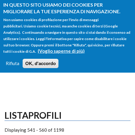
Salta al contenuto principale
IN QUESTO SITO USIAMO DEI COOKIES PER
MIGLIORARE LA TUE ESPERIENZA DI NAVIGAZIONE.
Non usiamo cookies di profilazione per l'invio di messaggi
pubblicitari. Usiamo cookie tecnici, ma anche cookies di terzi (Google
Analytics). Continuando a navigare in questo sito ci stai dando il consenso ad
utilizzare i cookies. Leggi l'informativa per capire come disabilitare i cookie
FORM
sul tuo browser. Oppure premi il bottone "Rifiuta", qui vicino, per rifiutare
Main menu
DI
(Voglio saperne di più)
tutti i cookie di G.A.
HOME
TUTTI I PROFILI
ISTRUZIONI
RICERCA
Rifiuta
OK, d'accordo
LOGIN
LISTAPROFILI
Displaying 541 - 560 of 1198