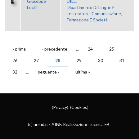
Giuseppe
DILL:
Lucilli
Dipartimento Di Lingue E
Letterature, Comunicazione,
Formazione E Società
« prima
‹ precedente
…
24
25
PAGINE
26
27
28
29
30
31
32
…
seguente ›
ultima »
(
Privacy
) (
Cookies
)
(c)
uniud.it
-
AINF
. Realizzazione tecnica
FB
.