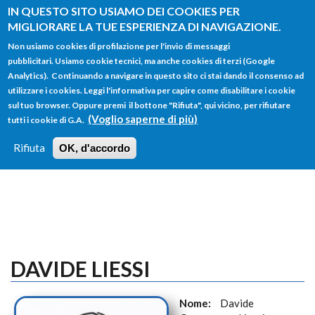
Salta al contenuto principale
IN QUESTO SITO USIAMO DEI COOKIES PER
MIGLIORARE LA TUE ESPERIENZA DI NAVIGAZIONE.
Non usiamo cookies di profilazione per l'invio di messaggi
pubblicitari. Usiamo cookie tecnici, ma anche cookies di terzi (Google
Analytics). Continuando a navigare in questo sito ci stai dando il consenso ad
utilizzare i cookies. Leggi l'informativa per capire come disabilitare i cookie
FORM
sul tuo browser. Oppure premi il bottone "Rifiuta", qui vicino, per rifiutare
Main menu
DI
(Voglio saperne di più)
tutti i cookie di G.A.
HOME
TUTTI I PROFILI
ISTRUZIONI
RICERCA
Rifiuta
OK, d'accordo
LOGIN
DAVIDE LIESSI
Nome:
Davide