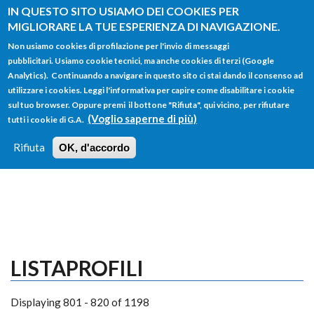
Salta al contenuto principale
IN QUESTO SITO USIAMO DEI COOKIES PER
MIGLIORARE LA TUE ESPERIENZA DI NAVIGAZIONE.
Non usiamo cookies di profilazione per l'invio di messaggi
pubblicitari. Usiamo cookie tecnici, ma anche cookies di terzi (Google
Analytics). Continuando a navigare in questo sito ci stai dando il consenso ad
utilizzare i cookies. Leggi l'informativa per capire come disabilitare i cookie
FORM
sul tuo browser. Oppure premi il bottone "Rifiuta", qui vicino, per rifiutare
Main menu
DI
(Voglio saperne di più)
tutti i cookie di G.A.
HOME
TUTTI I PROFILI
ISTRUZIONI
RICERCA
Rifiuta
OK, d'accordo
LOGIN
LISTAPROFILI
Displaying 801 - 820 of 1198