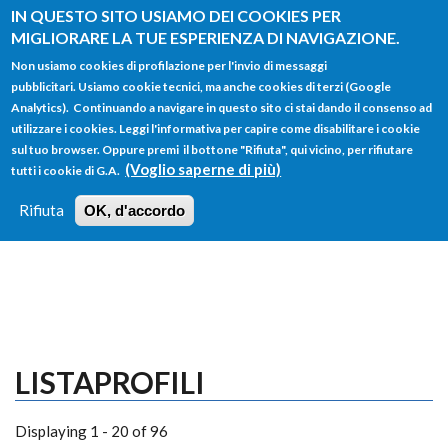
Salta al contenuto principale
IN QUESTO SITO USIAMO DEI COOKIES PER
MIGLIORARE LA TUE ESPERIENZA DI NAVIGAZIONE.
Non usiamo cookies di profilazione per l'invio di messaggi
pubblicitari. Usiamo cookie tecnici, ma anche cookies di terzi (Google
Analytics). Continuando a navigare in questo sito ci stai dando il consenso ad
utilizzare i cookies. Leggi l'informativa per capire come disabilitare i cookie
FORM
sul tuo browser. Oppure premi il bottone "Rifiuta", qui vicino, per rifiutare
Main menu
DI
(Voglio saperne di più)
tutti i cookie di G.A.
HOME
TUTTI I PROFILI
ISTRUZIONI
RICERCA
Rifiuta
OK, d'accordo
LOGIN
LISTAPROFILI
Displaying 1 - 20 of 96