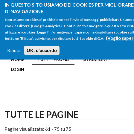
Salta al contenuto principale
IN QUESTO SITO USIAMO DEI COOKIES PER MIGLIORARE
DI NAVIGAZIONE.
Non usiamo cookies di profilazione per l'invio di messaggi pubblicitari. Usiamo
cookies di terzi (Google Analytics). Continuando a navigare in questo sito ci st
utilizzare i cookies. Leggi l'informativa per capire come disabilitare i cookie su
(Voglio saper
bottone "Rifiuta", qui vicino, per rifiutare tutti i cookie di G.A.
FORM
Main menu
DI
Rifiuta
OK, d'accordo
HOME
TUTTI I PROFILI
ISTRUZIONI
RICERCA
LOGIN
TUTTE LE PAGINE
Pagine visualizzate: 61 - 75 su 75