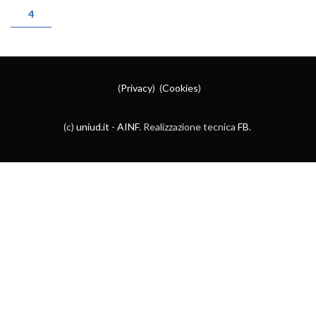
PAGINE
4
(
Privacy
) (
Cookies
)
(c)
uniud.it
-
AINF
. Realizzazione tecnica
FB
.