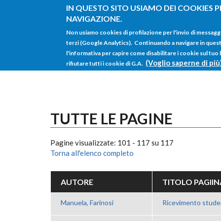
Salta al contenuto principale
IN QUESTO SITO USIAMO DEI COOKIES P
NAVIGAZIONE.
Non usiamo cookies di profilazione per l'invio di messagg
terzi (Google Analytics). Continuando a navigare in questo 
l'informativa per capire come disabilitare i cookie sul tuo
(Voglio saperne di più
rifiutare tutti i cookie di G.A.
TUTTE LE PAGINE
Pagine visualizzate: 101 - 117 su 117
Torna all'elenco completo
AUTORE
TITOLO PAGIIN
Manuela, Farinosi
Ricevimento stude