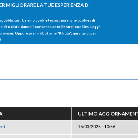
ER MIGLIORARE LA TUE ESPERIENZA DI
HOME
TUTTI I
i pubblicitari. Usiamo cookie tecnici, ma anche cookies di
sito ci stai dando il consenso ad utilizzare i cookies. Leggi
 browser. Oppure premi il bottone "Rifiuta", qui vicino, per
)
A
ULTIMO AGGIORNAMEN
nti
16/03/2025 - 10:56