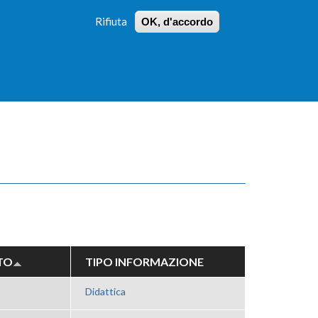
Rifiuta
OK, d'accordo
 PROFILI
ISTRUZIONI
LOGIN
»
»
FORM
DI
RICERCA
TO
TIPO INFORMAZIONE
Didattica