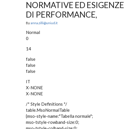
NORMATIVE ED ESIGENZE
DI PERFORMANCE,
By
anna.zilli@uniud.it
Normal
0
14
false
false
false
IT
X-NONE
X-NONE
/* Style Definitions */
table.MsoNormalTable
{mso-style-name:"Tabella normale";
mso-tstyle-rowband-size:0;
mso-tstyle-colband-size:0;