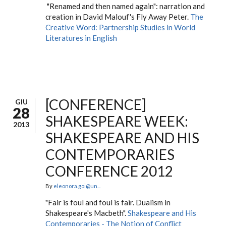
"Renamed and then named again": narration and
creation in David Malouf's Fly Away Peter.
The
Creative Word: Partnership Studies in World
Literatures in English
[CONFERENCE]
GIU
28
SHAKESPEARE WEEK:
2013
SHAKESPEARE AND HIS
CONTEMPORARIES
CONFERENCE 2012
By
eleonora.goi@un...
"Fair is foul and foul is fair. Dualism in
Shakespeare's Macbeth".
Shakespeare and His
Contemporaries - The Notion of Conflict