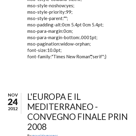
mso-style-noshow:yes;
mso-style-priority:99;
mso-style-parent:"";
mso-padding-alt:0cm 5.4pt 0cm 5.4pt;
mso-para-margin:0cm;
mso-para-margin-bottom:.0001pt;
mso-pagination:widow-orphan;
font-size:10.0pt;
font-family:"Times New Roman","serif";}
L'EUROPA E IL
NOV
24
MEDITERRANEO -
2012
CONVEGNO FINALE PRIN
2008
By
maurizio.maresc...