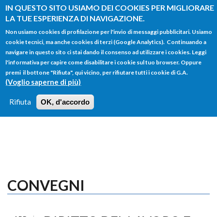
Salta al contenuto principale
IN QUESTO SITO USIAMO DEI COOKIES PER MIGLIORARE
LA TUE ESPERIENZA DI NAVIGAZIONE.
Non usiamo cookies di profilazione per l'invio di messaggi pubblicitari. Usiamo
cookie tecnici, ma anche cookies di terzi (Google Analytics). Continuando a
navigare in questo sito ci stai dando il consenso ad utilizzare i cookies. Leggi
l'informativa per capire come disabilitare i cookie sul tuo browser. Oppure
FORM
premi il bottone "Rifiuta", qui vicino, per rifiutare tutti i cookie di G.A.
Main menu
DI
(Voglio saperne di più)
HOME
TUTTI I PROFILI
ISTRUZIONI
RICERCA
Rifiuta
OK, d'accordo
LOGIN
CONVEGNI