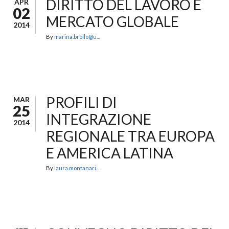
DIRITTO DEL LAVORO E
APR
02
MERCATO GLOBALE
2014
By
marina.brollo@u...
PROFILI DI
MAR
25
INTEGRAZIONE
2014
REGIONALE TRA EUROPA
E AMERICA LATINA
By
laura.montanari...