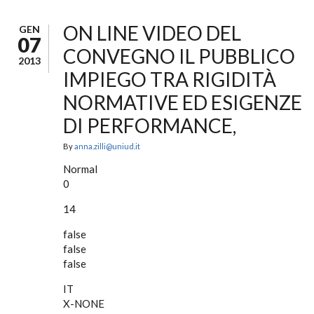
ON LINE VIDEO DEL
GEN
07
CONVEGNO IL PUBBLICO
2013
IMPIEGO TRA RIGIDITÀ
NORMATIVE ED ESIGENZE
DI PERFORMANCE,
By
anna.zilli@uniud.it
Normal
0
14
false
false
false
IT
X-NONE