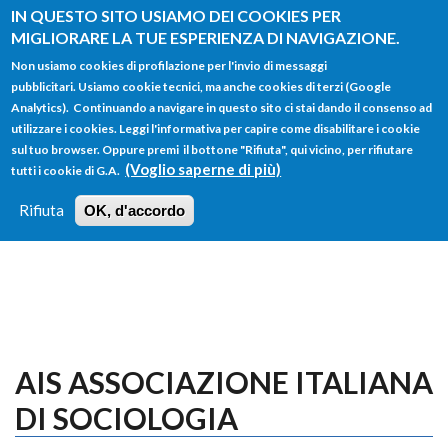
Salta al contenuto principale
IN QUESTO SITO USIAMO DEI COOKIES PER
MIGLIORARE LA TUE ESPERIENZA DI NAVIGAZIONE.
Non usiamo cookies di profilazione per l'invio di messaggi
pubblicitari. Usiamo cookie tecnici, ma anche cookies di terzi (Google
Analytics). Continuando a navigare in questo sito ci stai dando il consenso ad
utilizzare i cookies. Leggi l'informativa per capire come disabilitare i cookie
FORM
sul tuo browser. Oppure premi il bottone "Rifiuta", qui vicino, per rifiutare
Main menu
DI
(Voglio saperne di più)
tutti i cookie di G.A.
HOME
TUTTI I PROFILI
ISTRUZIONI
RICERCA
Rifiuta
OK, d'accordo
LOGIN
AIS ASSOCIAZIONE ITALIANA
DI SOCIOLOGIA