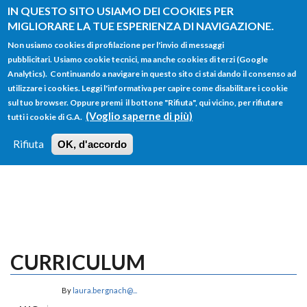
Salta al contenuto principale
IN QUESTO SITO USIAMO DEI COOKIES PER
MIGLIORARE LA TUE ESPERIENZA DI NAVIGAZIONE.
Non usiamo cookies di profilazione per l'invio di messaggi
pubblicitari. Usiamo cookie tecnici, ma anche cookies di terzi (Google
Analytics). Continuando a navigare in questo sito ci stai dando il consenso ad
utilizzare i cookies. Leggi l'informativa per capire come disabilitare i cookie
FORM
sul tuo browser. Oppure premi il bottone "Rifiuta", qui vicino, per rifiutare
Main menu
DI
(Voglio saperne di più)
tutti i cookie di G.A.
HOME
TUTTI I PROFILI
ISTRUZIONI
RICERCA
Rifiuta
OK, d'accordo
LOGIN
CURRICULUM
By
laura.bergnach@...