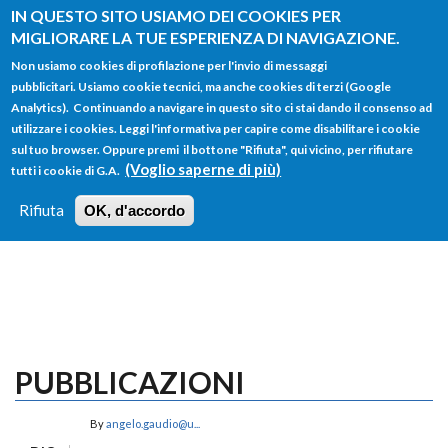
Salta al contenuto principale
IN QUESTO SITO USIAMO DEI COOKIES PER
MIGLIORARE LA TUE ESPERIENZA DI NAVIGAZIONE.
Non usiamo cookies di profilazione per l'invio di messaggi
pubblicitari. Usiamo cookie tecnici, ma anche cookies di terzi (Google
Analytics). Continuando a navigare in questo sito ci stai dando il consenso ad
utilizzare i cookies. Leggi l'informativa per capire come disabilitare i cookie
FORM
sul tuo browser. Oppure premi il bottone "Rifiuta", qui vicino, per rifiutare
Main menu
DI
(Voglio saperne di più)
tutti i cookie di G.A.
HOME
TUTTI I PROFILI
ISTRUZIONI
RICERCA
Rifiuta
OK, d'accordo
LOGIN
PUBBLICAZIONI
By
angelo.gaudio@u...