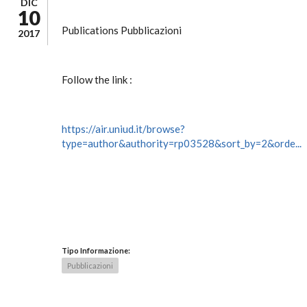
DIC
10
Publications Pubblicazioni
2017
Follow the link :
https://air.uniud.it/browse?
type=author&authority=rp03528&sort_by=2&orde...
Tipo Informazione:
Pubblicazioni