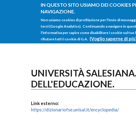
Salta al contenuto principale
IN QUESTO SITO USIAMO DEI COOKIES P
NAVIGAZIONE.
Non usiamo cookies di profilazione per l'invio di messagg
terzi (Google Analytics). Continuando a navigare in questo 
l'informativa per capire come disabilitare i cookie sul tuo
(Voglio saperne di più
rifiutare tutti i cookie di G.A.
UNIVERSITÀ SALESIANA.
DELL'EDUCAZIONE.
Link esterno:
https://dizionariofse.unisal.it/encyclopedia/