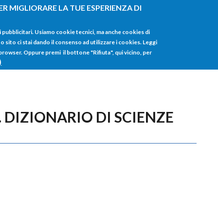
ER MIGLIORARE LA TUE ESPERIENZA DI
HOME
TUTTI I
i pubblicitari. Usiamo cookie tecnici, ma anche cookies di
sito ci stai dando il consenso ad utilizzare i cookies. Leggi
 browser. Oppure premi il bottone "Rifiuta", qui vicino, per
)
 DIZIONARIO DI SCIENZE