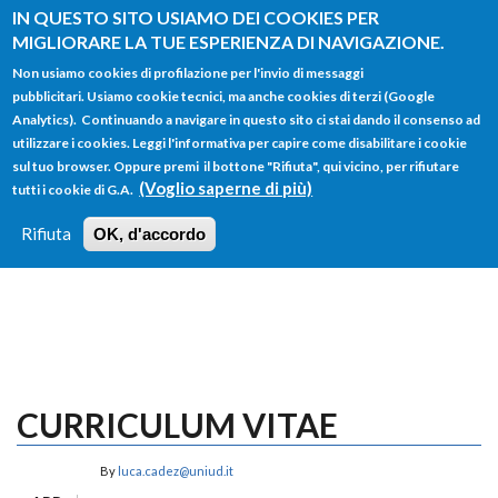
Salta al contenuto principale
IN QUESTO SITO USIAMO DEI COOKIES PER
MIGLIORARE LA TUE ESPERIENZA DI NAVIGAZIONE.
Non usiamo cookies di profilazione per l'invio di messaggi
pubblicitari. Usiamo cookie tecnici, ma anche cookies di terzi (Google
Analytics). Continuando a navigare in questo sito ci stai dando il consenso ad
utilizzare i cookies. Leggi l'informativa per capire come disabilitare i cookie
FORM
sul tuo browser. Oppure premi il bottone "Rifiuta", qui vicino, per rifiutare
Main menu
DI
(Voglio saperne di più)
tutti i cookie di G.A.
HOME
TUTTI I PROFILI
ISTRUZIONI
RICERCA
Rifiuta
OK, d'accordo
LOGIN
CURRICULUM VITAE
By
luca.cadez@uniud.it