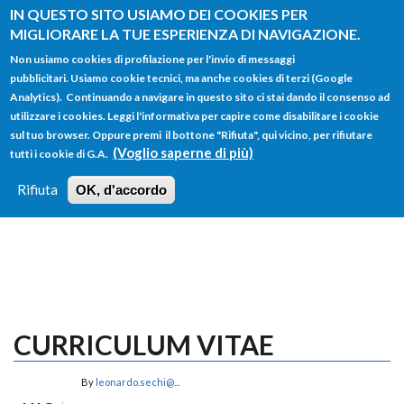
Salta al contenuto principale
IN QUESTO SITO USIAMO DEI COOKIES PER
MIGLIORARE LA TUE ESPERIENZA DI NAVIGAZIONE.
Non usiamo cookies di profilazione per l'invio di messaggi
pubblicitari. Usiamo cookie tecnici, ma anche cookies di terzi (Google
Analytics). Continuando a navigare in questo sito ci stai dando il consenso ad
utilizzare i cookies. Leggi l'informativa per capire come disabilitare i cookie
FORM
sul tuo browser. Oppure premi il bottone "Rifiuta", qui vicino, per rifiutare
Main menu
DI
(Voglio saperne di più)
tutti i cookie di G.A.
HOME
TUTTI I PROFILI
ISTRUZIONI
RICERCA
Rifiuta
OK, d'accordo
LOGIN
CURRICULUM VITAE
By
leonardo.sechi@...