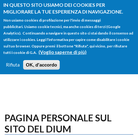
Salta al contenuto principale
IN QUESTO SITO USIAMO DEI COOKIES PER
MIGLIORARE LA TUE ESPERIENZA DI NAVIGAZIONE.
Non usiamo cookies di profilazione per l'invio di messaggi
pubblicitari. Usiamo cookie tecnici, ma anche cookies di terzi (Google
Analytics). Continuando a navigare in questo sito ci stai dando il consenso ad
utilizzare i cookies. Leggi l'informativa per capire come disabilitare i cookie
FORM
sul tuo browser. Oppure premi il bottone "Rifiuta", qui vicino, per rifiutare
Main menu
DI
(Voglio saperne di più)
tutti i cookie di G.A.
HOME
TUTTI I PROFILI
ISTRUZIONI
RICERCA
Rifiuta
OK, d'accordo
LOGIN
PAGINA PERSONALE SUL
SITO DEL DIUM