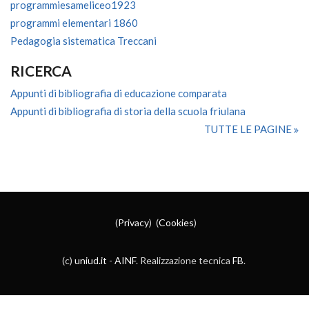
programmiesameliceo1923
programmi elementari 1860
Pedagogia sistematica Treccani
RICERCA
Appunti di bibliografia di educazione comparata
Appunti di bibliografia di storia della scuola friulana
TUTTE LE PAGINE
(
Privacy
) (
Cookies
)
(c)
uniud.it
-
AINF
. Realizzazione tecnica
FB
.