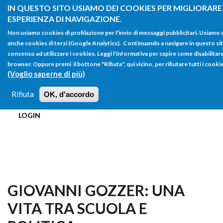
Salta al contenuto principale
IN QUESTO SITO USIAMO DEI COOKIES PER MIGLIORARE
ESPERIENZA DI NAVIGAZIONE.
Non usiamo cookies di profilazione per l'invio di messaggi pubblicitari. Usiamo 
anche cookies di terzi (Google Analytics). Continuando a navigare in questo sito 
consenso ad utilizzare i cookies. Leggi l'informativa per capire come disabilitare
browser. Oppure premi il bottone "Rifiuta", qui vicino, per rifiutare tutti i cooki
FORM
(Voglio saperne di più)
Main menu
DI
Rifiuta
OK, d'accordo
HOME
TUTTI I PROFILI
ISTRUZIONI
RICERCA
LOGIN
GIOVANNI GOZZER: UNA
VITA TRA SCUOLA E