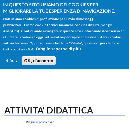
Salta al contenuto principale
IN QUESTO SITO USIAMO DEI COOKIES PER
MIGLIORARE LA TUE ESPERIENZA DI NAVIGAZIONE.
Non usiamo cookies di profilazione per l'invio di messaggi
pubblicitari. Usiamo cookie tecnici, ma anche cookies di terzi (Google
Analytics). Continuando a navigare in questo sito ci stai dando il consenso ad
utilizzare i cookies. Leggi l'informativa per capire come disabilitare i cookie
FORM
sul tuo browser. Oppure premi il bottone "Rifiuta", qui vicino, per rifiutare
Main menu
DI
(Voglio saperne di più)
tutti i cookie di G.A.
HOME
TUTTI I PROFILI
ISTRUZIONI
RICERCA
Rifiuta
OK, d'accordo
LOGIN
ATTIVITA' DIDATTICA
By
giuseppina.barb...