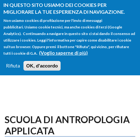
Salta al contenuto principale
IN QUESTO SITO USIAMO DEI COOKIES PER
MIGLIORARE LA TUE ESPERIENZA DI NAVIGAZIONE.
Non usiamo cookies di profilazione per l'invio di messaggi
pubblicitari. Usiamo cookie tecnici, ma anche cookies di terzi (Google
Analytics). Continuando a navigare in questo sito ci stai dando il consenso ad
utilizzare i cookies. Leggi l'informativa per capire come disabilitare i cookie
FORM
sul tuo browser. Oppure premi il bottone "Rifiuta", qui vicino, per rifiutare
Main menu
DI
(Voglio saperne di più)
tutti i cookie di G.A.
HOME
TUTTI I PROFILI
ISTRUZIONI
RICERCA
Rifiuta
OK, d'accordo
LOGIN
SCUOLA DI ANTROPOLOGIA
APPLICATA