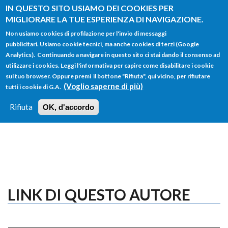
Salta al contenuto principale
IN QUESTO SITO USIAMO DEI COOKIES PER
MIGLIORARE LA TUE ESPERIENZA DI NAVIGAZIONE.
Non usiamo cookies di profilazione per l'invio di messaggi
pubblicitari. Usiamo cookie tecnici, ma anche cookies di terzi (Google
Analytics). Continuando a navigare in questo sito ci stai dando il consenso ad
utilizzare i cookies. Leggi l'informativa per capire come disabilitare i cookie
FORM
sul tuo browser. Oppure premi il bottone "Rifiuta", qui vicino, per rifiutare
Main menu
DI
(Voglio saperne di più)
tutti i cookie di G.A.
HOME
TUTTI I PROFILI
ISTRUZIONI
RICERCA
Rifiuta
OK, d'accordo
LOGIN
LINK DI QUESTO AUTORE