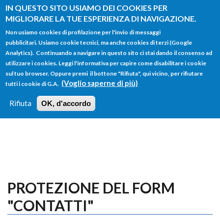
Salta al contenuto principale
IN QUESTO SITO USIAMO DEI COOKIES PER
MIGLIORARE LA TUE ESPERIENZA DI NAVIGAZIONE.
Non usiamo cookies di profilazione per l'invio di messaggi
pubblicitari. Usiamo cookie tecnici, ma anche cookies di terzi (Google
Analytics). Continuando a navigare in questo sito ci stai dando il consenso ad
utilizzare i cookies. Leggi l'informativa per capire come disabilitare i cookie
FORM
sul tuo browser. Oppure premi il bottone "Rifiuta", qui vicino, per rifiutare
Main menu
DI
(Voglio saperne di più)
tutti i cookie di G.A.
HOME
TUTTI I PROFILI
ISTRUZIONI
RICERCA
Rifiuta
OK, d'accordo
LOGIN
PROTEZIONE DEL FORM
"CONTATTI"