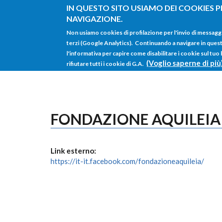
Salta al contenuto principale
IN QUESTO SITO USIAMO DEI COOKIES P
NAVIGAZIONE.
Non usiamo cookies di profilazione per l'invio di messagg
terzi (Google Analytics). Continuando a navigare in questo 
l'informativa per capire come disabilitare i cookie sul tuo
(Voglio saperne di più
rifiutare tutti i cookie di G.A.
FONDAZIONE AQUILEIA
Link esterno:
https://it-it.facebook.com/fondazioneaquileia/