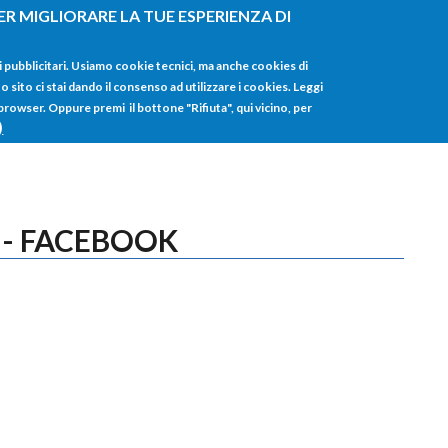
ER MIGLIORARE LA TUE ESPERIENZA DI
HOME
TUTTI I
i pubblicitari. Usiamo cookie tecnici, ma anche cookies di
sito ci stai dando il consenso ad utilizzare i cookies. Leggi
 browser. Oppure premi il bottone "Rifiuta", qui vicino, per
)
 - FACEBOOK