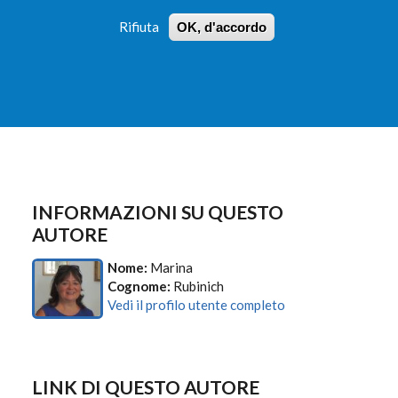
Rifiuta
OK, d'accordo
 PROFILI
ISTRUZIONI
LOGIN
»
»
FORM
DI
RICERCA
INFORMAZIONI SU QUESTO
AUTORE
Nome:
Marina
Cognome:
Rubinich
Vedi il profilo utente completo
LINK DI QUESTO AUTORE