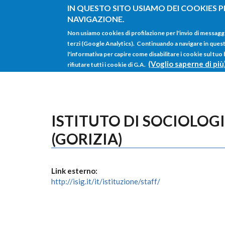
Salta al contenuto principale
IN QUESTO SITO USIAMO DEI COOKIES P
NAVIGAZIONE.
Non usiamo cookies di profilazione per l'invio di messagg
terzi (Google Analytics). Continuando a navigare in questo 
l'informativa per capire come disabilitare i cookie sul tuo
(Voglio saperne di più
rifiutare tutti i cookie di G.A.
ISTITUTO DI SOCIOLOG
(GORIZIA)
Link esterno:
http://isig.it/it/istituzione/staff/