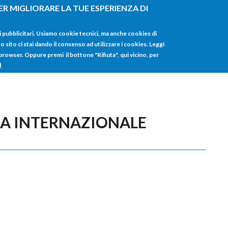
ER MIGLIORARE LA TUE ESPERIENZA DI
HOME
TUTTI I
i pubblicitari. Usiamo cookie tecnici, ma anche cookies di
sito ci stai dando il consenso ad utilizzare i cookies. Leggi
 browser. Oppure premi il bottone "Rifiuta", qui vicino, per
)
IA INTERNAZIONALE