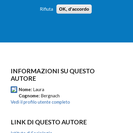
Rifiuta
OK, d'accordo
 PROFILI
ISTRUZIONI
LOGIN
»
»
FORM
DI
RICERCA
INFORMAZIONI SU QUESTO
AUTORE
Nome:
Laura
Cognome:
Bergnach
Vedi il profilo utente completo
LINK DI QUESTO AUTORE