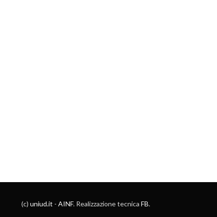
(c)
uniud.it
-
AINF
. Realizzazione tecnica
FB
.