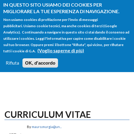
Salta al contenuto principale
IN QUESTO SITO USIAMO DEI COOKIES PER
MIGLIORARE LA TUE ESPERIENZA DI NAVIGAZIONE.
Non usiamo cookies di profilazione per l'invio di messaggi
pubblicitari. Usiamo cookie tecnici, ma anche cookies di terzi (Google
Analytics). Continuando a navigare in questo sito ci stai dando il consenso ad
utilizzare i cookies. Leggi l'informativa per capire come disabilitare i cookie
FORM
sul tuo browser. Oppure premi il bottone "Rifiuta", qui vicino, per rifiutare
Main menu
DI
(Voglio saperne di più)
tutti i cookie di G.A.
HOME
TUTTI I PROFILI
ISTRUZIONI
RICERCA
Rifiuta
OK, d'accordo
LOGIN
CURRICULUM VITAE
By
mauro.murgia@un...