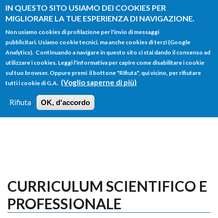
Salta al contenuto principale
IN QUESTO SITO USIAMO DEI COOKIES PER
MIGLIORARE LA TUE ESPERIENZA DI NAVIGAZIONE.
Non usiamo cookies di profilazione per l'invio di messaggi
pubblicitari. Usiamo cookie tecnici, ma anche cookies di terzi (Google
Analytics). Continuando a navigare in questo sito ci stai dando il consenso ad
utilizzare i cookies. Leggi l'informativa per capire come disabilitare i cookie
FORM
sul tuo browser. Oppure premi il bottone "Rifiuta", qui vicino, per rifiutare
Main menu
DI
(Voglio saperne di più)
tutti i cookie di G.A.
HOME
TUTTI I PROFILI
ISTRUZIONI
RICERCA
Rifiuta
OK, d'accordo
LOGIN
CURRICULUM SCIENTIFICO E
PROFESSIONALE