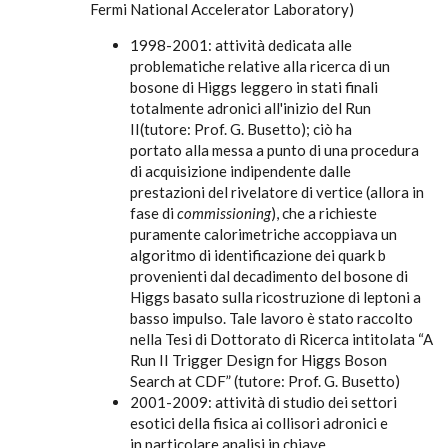
Fermi National Accelerator Laboratory)
1998-2001: attività dedicata alle
problematiche relative alla ricerca di un
bosone di Higgs leggero in stati finali
totalmente adronici all'inizio del Run
II(tutore: Prof. G. Busetto); ciò ha
portato alla messa a punto di una procedura
di acquisizione indipendente dalle
prestazioni del rivelatore di vertice (allora in
fase di
commissioning
), che a richieste
puramente calorimetriche accoppiava un
algoritmo di identificazione dei quark b
provenienti dal decadimento del bosone di
Higgs basato sulla ricostruzione di leptoni a
basso impulso. Tale lavoro è stato raccolto
nella Tesi di Dottorato di Ricerca intitolata “A
Run II Trigger Design for Higgs Boson
Search at CDF” (tutore: Prof. G. Busetto)
2001-2009: attività di studio dei settori
esotici della fisica ai collisori adronici e
in particolare analisi in chiave