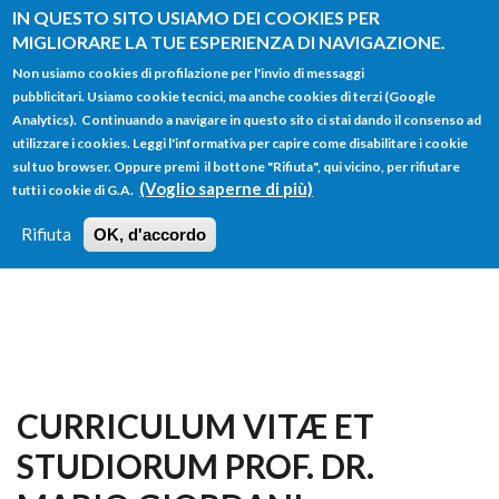
Salta al contenuto principale
IN QUESTO SITO USIAMO DEI COOKIES PER
MIGLIORARE LA TUE ESPERIENZA DI NAVIGAZIONE.
Non usiamo cookies di profilazione per l'invio di messaggi
pubblicitari. Usiamo cookie tecnici, ma anche cookies di terzi (Google
Analytics). Continuando a navigare in questo sito ci stai dando il consenso ad
utilizzare i cookies. Leggi l'informativa per capire come disabilitare i cookie
FORM
sul tuo browser. Oppure premi il bottone "Rifiuta", qui vicino, per rifiutare
Main menu
DI
(Voglio saperne di più)
tutti i cookie di G.A.
HOME
TUTTI I PROFILI
ISTRUZIONI
RICERCA
Rifiuta
OK, d'accordo
LOGIN
CURRICULUM VITÆ ET
STUDIORUM PROF. DR.