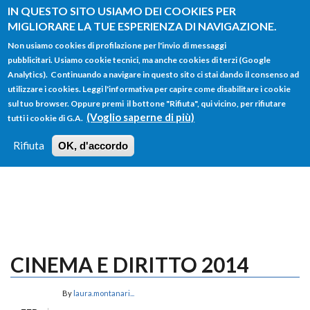
Salta al contenuto principale
IN QUESTO SITO USIAMO DEI COOKIES PER
MIGLIORARE LA TUE ESPERIENZA DI NAVIGAZIONE.
Non usiamo cookies di profilazione per l'invio di messaggi
pubblicitari. Usiamo cookie tecnici, ma anche cookies di terzi (Google
Analytics). Continuando a navigare in questo sito ci stai dando il consenso ad
utilizzare i cookies. Leggi l'informativa per capire come disabilitare i cookie
FORM
sul tuo browser. Oppure premi il bottone "Rifiuta", qui vicino, per rifiutare
Main menu
DI
(Voglio saperne di più)
tutti i cookie di G.A.
HOME
TUTTI I PROFILI
ISTRUZIONI
RICERCA
Rifiuta
OK, d'accordo
LOGIN
CINEMA E DIRITTO 2014
By
laura.montanari...