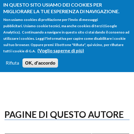
Salta al contenuto principale
IN QUESTO SITO USIAMO DEI COOKIES PER
MIGLIORARE LA TUE ESPERIENZA DI NAVIGAZIONE.
Non usiamo cookies di profilazione per l'invio di messaggi
pubblicitari. Usiamo cookie tecnici, ma anche cookies di terzi (Google
Analytics). Continuando a navigare in questo sito ci stai dando il consenso ad
utilizzare i cookies. Leggi l'informativa per capire come disabilitare i cookie
FORM
sul tuo browser. Oppure premi il bottone "Rifiuta", qui vicino, per rifiutare
Main menu
DI
(Voglio saperne di più)
tutti i cookie di G.A.
HOME
TUTTI I PROFILI
ISTRUZIONI
RICERCA
Rifiuta
OK, d'accordo
LOGIN
PAGINE DI QUESTO AUTORE