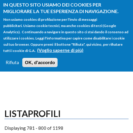
Salta al contenuto principale
IN QUESTO SITO USIAMO DEI COOKIES PER
MIGLIORARE LA TUE ESPERIENZA DI NAVIGAZIONE.
Non usiamo cookies di profilazione per l'invio di messaggi
pubblicitari. Usiamo cookie tecnici, ma anche cookies di terzi (Google
Analytics). Continuando a navigare in questo sito ci stai dando il consenso ad
utilizzare i cookies. Leggi l'informativa per capire come disabilitare i cookie
FORM
sul tuo browser. Oppure premi il bottone "Rifiuta", qui vicino, per rifiutare
Main menu
DI
(Voglio saperne di più)
tutti i cookie di G.A.
HOME
TUTTI I PROFILI
ISTRUZIONI
RICERCA
Rifiuta
OK, d'accordo
LOGIN
LISTAPROFILI
Displaying 781 - 800 of 1198