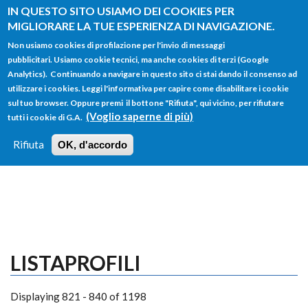
Salta al contenuto principale
IN QUESTO SITO USIAMO DEI COOKIES PER
MIGLIORARE LA TUE ESPERIENZA DI NAVIGAZIONE.
Non usiamo cookies di profilazione per l'invio di messaggi
pubblicitari. Usiamo cookie tecnici, ma anche cookies di terzi (Google
Analytics). Continuando a navigare in questo sito ci stai dando il consenso ad
utilizzare i cookies. Leggi l'informativa per capire come disabilitare i cookie
FORM
sul tuo browser. Oppure premi il bottone "Rifiuta", qui vicino, per rifiutare
Main menu
DI
(Voglio saperne di più)
tutti i cookie di G.A.
HOME
TUTTI I PROFILI
ISTRUZIONI
RICERCA
Rifiuta
OK, d'accordo
LOGIN
LISTAPROFILI
Displaying 821 - 840 of 1198