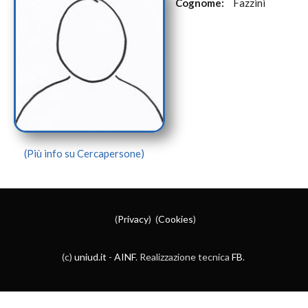
Cognome:
Fazzini
(Più info su Cercapersone)
(
Privacy
) (
Cookies
)
(c)
uniud.it
-
AINF
. Realizzazione tecnica
FB
.