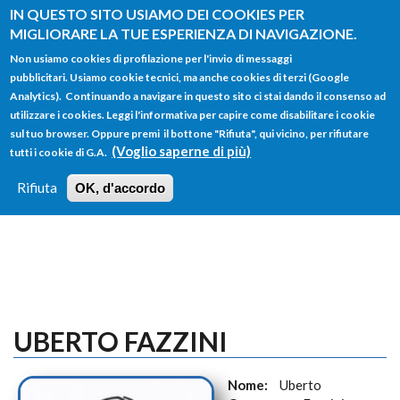
Salta al contenuto principale
IN QUESTO SITO USIAMO DEI COOKIES PER
MIGLIORARE LA TUE ESPERIENZA DI NAVIGAZIONE.
Non usiamo cookies di profilazione per l'invio di messaggi
pubblicitari. Usiamo cookie tecnici, ma anche cookies di terzi (Google
Analytics). Continuando a navigare in questo sito ci stai dando il consenso ad
utilizzare i cookies. Leggi l'informativa per capire come disabilitare i cookie
FORM
sul tuo browser. Oppure premi il bottone "Rifiuta", qui vicino, per rifiutare
Main menu
DI
(Voglio saperne di più)
tutti i cookie di G.A.
HOME
TUTTI I PROFILI
ISTRUZIONI
RICERCA
Rifiuta
OK, d'accordo
LOGIN
UBERTO FAZZINI
Nome:
Uberto