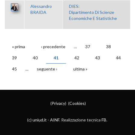
Alessandro
DIES:
BRAIDA
Dipartimento Di Scienze
Economiche E Statistiche
« prima
‹ precedente
…
37
38
PAGINE
39
40
41
42
43
44
45
…
seguente ›
ultima »
(
Privacy
) (
Cookies
)
(c)
uniud.it
-
AINF
. Realizzazione tecnica
FB
.