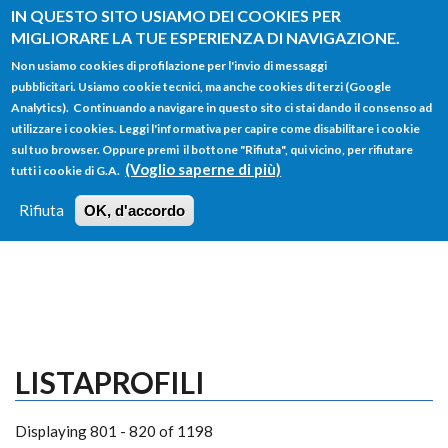
Salta al contenuto principale
IN QUESTO SITO USIAMO DEI COOKIES PER
MIGLIORARE LA TUE ESPERIENZA DI NAVIGAZIONE.
Non usiamo cookies di profilazione per l'invio di messaggi
pubblicitari. Usiamo cookie tecnici, ma anche cookies di terzi (Google
Analytics). Continuando a navigare in questo sito ci stai dando il consenso ad
utilizzare i cookies. Leggi l'informativa per capire come disabilitare i cookie
FORM
sul tuo browser. Oppure premi il bottone "Rifiuta", qui vicino, per rifiutare
Main menu
DI
(Voglio saperne di più)
tutti i cookie di G.A.
HOME
TUTTI I PROFILI
ISTRUZIONI
RICERCA
Rifiuta
OK, d'accordo
LOGIN
LISTAPROFILI
Displaying 801 - 820 of 1198