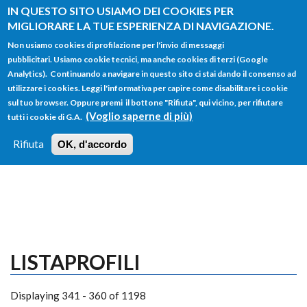
Salta al contenuto principale
IN QUESTO SITO USIAMO DEI COOKIES PER
MIGLIORARE LA TUE ESPERIENZA DI NAVIGAZIONE.
Non usiamo cookies di profilazione per l'invio di messaggi
pubblicitari. Usiamo cookie tecnici, ma anche cookies di terzi (Google
Analytics). Continuando a navigare in questo sito ci stai dando il consenso ad
utilizzare i cookies. Leggi l'informativa per capire come disabilitare i cookie
FORM
sul tuo browser. Oppure premi il bottone "Rifiuta", qui vicino, per rifiutare
Main menu
DI
(Voglio saperne di più)
tutti i cookie di G.A.
HOME
TUTTI I PROFILI
ISTRUZIONI
RICERCA
Rifiuta
OK, d'accordo
LOGIN
LISTAPROFILI
Displaying 341 - 360 of 1198