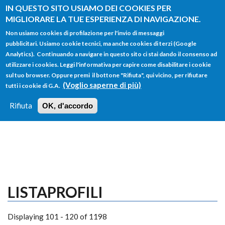
Salta al contenuto principale
IN QUESTO SITO USIAMO DEI COOKIES PER
MIGLIORARE LA TUE ESPERIENZA DI NAVIGAZIONE.
Non usiamo cookies di profilazione per l'invio di messaggi
pubblicitari. Usiamo cookie tecnici, ma anche cookies di terzi (Google
Analytics). Continuando a navigare in questo sito ci stai dando il consenso ad
utilizzare i cookies. Leggi l'informativa per capire come disabilitare i cookie
FORM
sul tuo browser. Oppure premi il bottone "Rifiuta", qui vicino, per rifiutare
Main menu
DI
(Voglio saperne di più)
tutti i cookie di G.A.
HOME
TUTTI I PROFILI
ISTRUZIONI
RICERCA
Rifiuta
OK, d'accordo
LOGIN
LISTAPROFILI
Displaying 101 - 120 of 1198