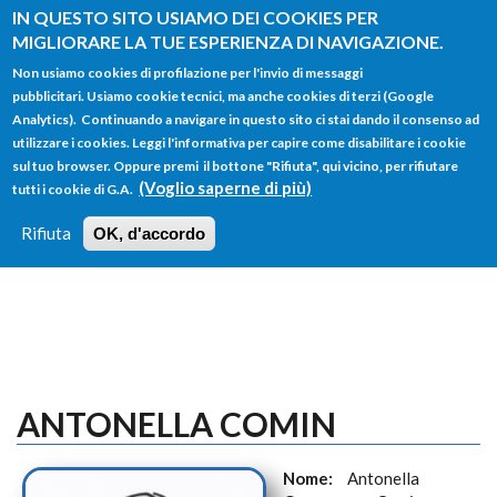
Salta al contenuto principale
IN QUESTO SITO USIAMO DEI COOKIES PER
MIGLIORARE LA TUE ESPERIENZA DI NAVIGAZIONE.
Non usiamo cookies di profilazione per l'invio di messaggi
pubblicitari. Usiamo cookie tecnici, ma anche cookies di terzi (Google
Analytics). Continuando a navigare in questo sito ci stai dando il consenso ad
utilizzare i cookies. Leggi l'informativa per capire come disabilitare i cookie
FORM
sul tuo browser. Oppure premi il bottone "Rifiuta", qui vicino, per rifiutare
Main menu
DI
(Voglio saperne di più)
tutti i cookie di G.A.
HOME
TUTTI I PROFILI
ISTRUZIONI
RICERCA
Rifiuta
OK, d'accordo
LOGIN
ANTONELLA COMIN
Nome:
Antonella