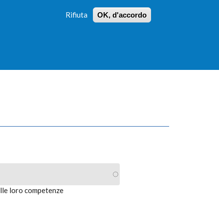
Rifiuta
OK, d'accordo
 PROFILI
ISTRUZIONI
LOGIN
»
»
FORM
DI
RICERCA
alle loro competenze