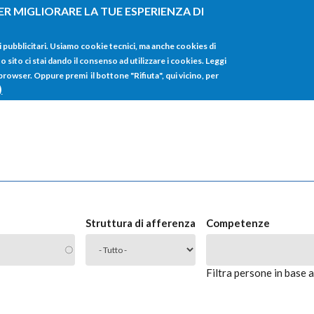
ER MIGLIORARE LA TUE ESPERIENZA DI
HOME
TUTTI I
i pubblicitari. Usiamo cookie tecnici, ma anche cookies di
sito ci stai dando il consenso ad utilizzare i cookies. Leggi
 browser. Oppure premi il bottone "Rifiuta", qui vicino, per
)
Struttura di afferenza
Competenze
Filtra persone in base 