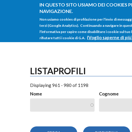
Salta al contenuto principale
IN QUESTO SITO USIAMO DEI COOKIES P
NAVIGAZIONE.
Non usiamo cookies di profilazione per l'invio di messagg
terzi (Google Analytics). Continuando a navigare in questo 
l'informativa per capire come disabilitare i cookie sul tuo
(Voglio saperne di più
rifiutare tutti i cookie di G.A.
LISTAPROFILI
Displaying 961 - 980 of 1198
Nome
Cognome