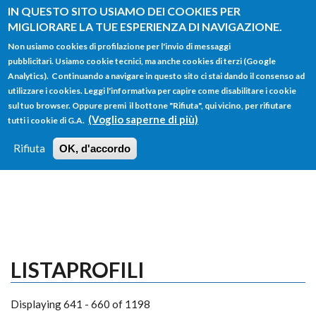
Salta al contenuto principale
IN QUESTO SITO USIAMO DEI COOKIES PER
MIGLIORARE LA TUE ESPERIENZA DI NAVIGAZIONE.
Non usiamo cookies di profilazione per l'invio di messaggi
pubblicitari. Usiamo cookie tecnici, ma anche cookies di terzi (Google
Analytics). Continuando a navigare in questo sito ci stai dando il consenso ad
utilizzare i cookies. Leggi l'informativa per capire come disabilitare i cookie
FORM
sul tuo browser. Oppure premi il bottone "Rifiuta", qui vicino, per rifiutare
Main menu
DI
(Voglio saperne di più)
tutti i cookie di G.A.
HOME
TUTTI I PROFILI
ISTRUZIONI
RICERCA
Rifiuta
OK, d'accordo
LOGIN
LISTAPROFILI
Displaying 641 - 660 of 1198