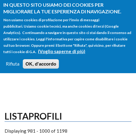
Salta al contenuto principale
IN QUESTO SITO USIAMO DEI COOKIES PER
MIGLIORARE LA TUE ESPERIENZA DI NAVIGAZIONE.
Non usiamo cookies di profilazione per l'invio di messaggi
pubblicitari. Usiamo cookie tecnici, ma anche cookies di terzi (Google
Analytics). Continuando a navigare in questo sito ci stai dando il consenso ad
utilizzare i cookies. Leggi l'informativa per capire come disabilitare i cookie
FORM
sul tuo browser. Oppure premi il bottone "Rifiuta", qui vicino, per rifiutare
Main menu
DI
(Voglio saperne di più)
tutti i cookie di G.A.
HOME
TUTTI I PROFILI
ISTRUZIONI
RICERCA
Rifiuta
OK, d'accordo
LOGIN
LISTAPROFILI
Displaying 981 - 1000 of 1198