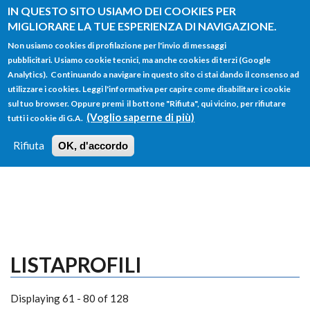
Salta al contenuto principale
IN QUESTO SITO USIAMO DEI COOKIES PER
MIGLIORARE LA TUE ESPERIENZA DI NAVIGAZIONE.
Non usiamo cookies di profilazione per l'invio di messaggi
pubblicitari. Usiamo cookie tecnici, ma anche cookies di terzi (Google
Analytics). Continuando a navigare in questo sito ci stai dando il consenso ad
utilizzare i cookies. Leggi l'informativa per capire come disabilitare i cookie
FORM
sul tuo browser. Oppure premi il bottone "Rifiuta", qui vicino, per rifiutare
Main menu
DI
(Voglio saperne di più)
tutti i cookie di G.A.
HOME
TUTTI I PROFILI
ISTRUZIONI
RICERCA
Rifiuta
OK, d'accordo
LOGIN
LISTAPROFILI
Displaying 61 - 80 of 128