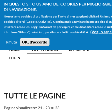
Salta al contenuto principale
IN QUESTO SITO USIAMO DEI COOKIES PER MIGLIORARE
DI NAVIGAZIONE.
Non usiamo cookies di profilazione per l'invio di messaggi pubblicitari. Usiamo
cookies di terzi (Google Analytics). Continuando a navigare in questo sito ci st
utilizzare i cookies. Leggi l'informativa per capire come disabilitare i cookie s
(Voglio sape
il bottone "Rifiuta", qui vicino, per rifiutare tutti i cookie di G.A.
FORM
Main menu
DI
Rifiuta
OK, d'accordo
HOME
TUTTI I PROFILI
ISTRUZIONI
RICERCA
LOGIN
TUTTE LE PAGINE
Pagine visualizzate: 21 - 23 su 23