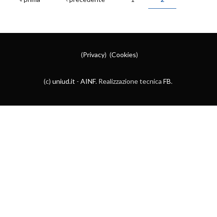
PAGINE
(
Privacy
) (
Cookies
)
(c)
uniud.it
-
AINF
. Realizzazione tecnica
FB
.