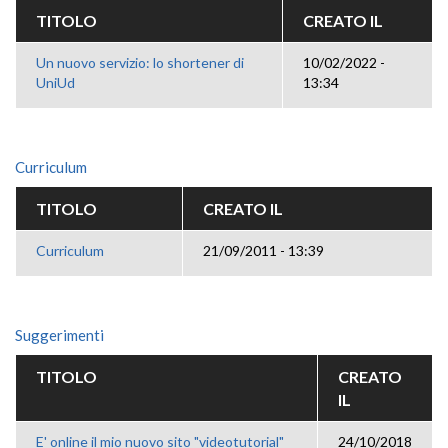
TITOLO
CREATO IL
Un nuovo servizio: lo shortener di
10/02/2022 -
UniUd
13:34
Curriculum
TITOLO
CREATO IL
Curriculum
21/09/2011 - 13:39
Suggerimenti
TITOLO
CREATO
IL
E' online il mio nuovo sito "videotutorial"
24/10/2018