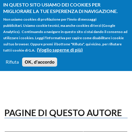
Salta al contenuto principale
IN QUESTO SITO USIAMO DEI COOKIES PER
MIGLIORARE LA TUE ESPERIENZA DI NAVIGAZIONE.
Non usiamo cookies di profilazione per l'invio di messaggi
pubblicitari. Usiamo cookie tecnici, ma anche cookies di terzi (Google
Analytics). Continuando a navigare in questo sito ci stai dando il consenso ad
utilizzare i cookies. Leggi l'informativa per capire come disabilitare i cookie
FORM
sul tuo browser. Oppure premi il bottone "Rifiuta", qui vicino, per rifiutare
Main menu
DI
(Voglio saperne di più)
tutti i cookie di G.A.
HOME
TUTTI I PROFILI
ISTRUZIONI
RICERCA
Rifiuta
OK, d'accordo
LOGIN
PAGINE DI QUESTO AUTORE